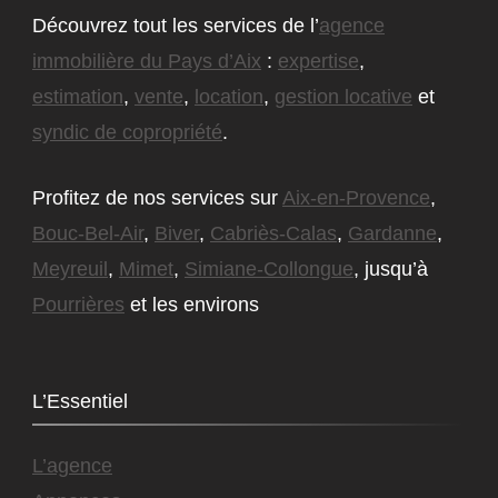
Découvrez tout les services de l’
agence
immobilière du Pays d’Aix
:
expertise
,
estimation
,
vente
,
location
,
gestion locative
et
syndic de copropriété
.
Profitez de nos services sur
Aix-en-Provence
,
Bouc-Bel-Air
,
Biver
,
Cabriès-Calas
,
Gardanne
,
Meyreuil
,
Mimet
,
Simiane-Collongue
, jusqu’à
Pourrières
et les environs
L’Essentiel
L’agence