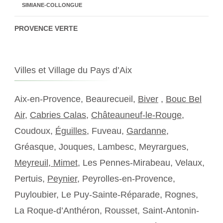
SIMIANE-COLLONGUE
PROVENCE VERTE
Villes et Village du Pays d’Aix
Aix-en-Provence, Beaurecueil,
Biver
,
Bouc Bel
Air
,
Cabries Calas
,
Châteauneuf-le-Rouge
,
Coudoux,
Éguilles
, Fuveau,
Gardanne
,
Gréasque, Jouques, Lambesc, Meyrargues,
Meyreuil,
Mimet
, Les Pennes-Mirabeau, Velaux,
Pertuis,
Peynier
, Peyrolles-en-Provence,
Puyloubier, Le Puy-Sainte-Réparade, Rognes,
La Roque-d’Anthéron, Rousset, Saint-Antonin-