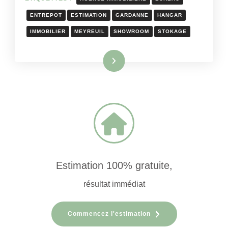
ENTREPOT
ESTIMATION
GARDANNE
HANGAR
IMMOBILIER
MEYREUIL
SHOWROOM
STOKAGE
Lire la suite
Estimation 100% gratuite,
résultat immédiat
Commencez l'estimation