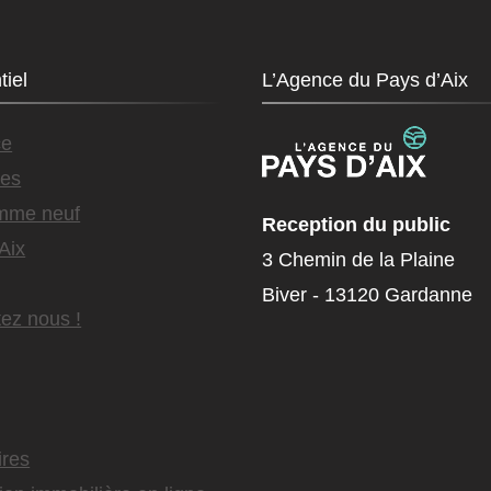
tiel
L’Agence du Pays d’Aix
ce
es
mme neuf
Reception du public
Aix
3 Chemin de la Plaine
Biver - 13120 Gardanne
ez nous !
ires