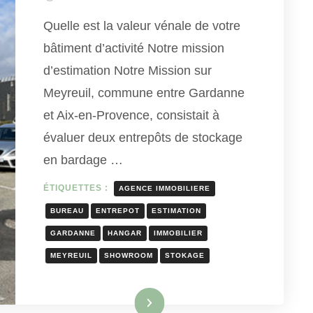
Quelle est la valeur vénale de votre
bâtiment d’activité Notre mission
d’estimation Notre Mission sur
Meyreuil, commune entre Gardanne
et Aix-en-Provence, consistait à
évaluer deux entrepôts de stockage
en bardage …
ÉTIQUETTES :
AGENCE IMMOBILIERE
BUREAU
ENTREPOT
ESTIMATION
GARDANNE
HANGAR
IMMOBILIER
MEYREUIL
SHOWROOM
STOKAGE
Lire la suite