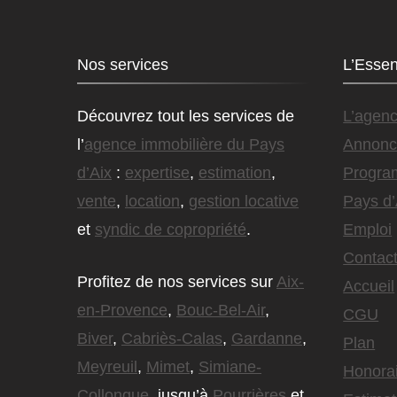
Nos services
L’Essen
Découvrez tout les services de
L’agen
l’
agence immobilière du Pays
Annonc
d’Aix
:
expertise
,
estimation
,
Progra
vente
,
location
,
gestion locative
Pays d’
et
syndic de copropriété
.
Emploi
Contact
Profitez de nos services sur
Aix-
Accueil
en-Provence
,
Bouc-Bel-Air
,
CGU
Biver
,
Cabriès-Calas
,
Gardanne
,
Plan
Meyreuil
,
Mimet
,
Simiane-
Honora
Collongue
, jusqu’à
Pourrières
et