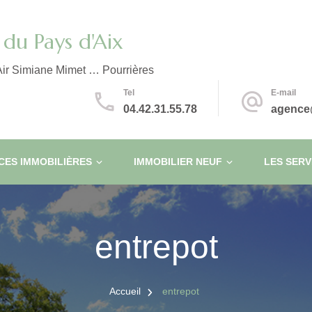
du Pays d'Aix
ir Simiane Mimet … Pourrières
Tel
E-mail
04.42.31.55.78
agence
ES IMMOBILIÈRES
IMMOBILIER NEUF
LES SERV
entrepot
Accueil
entrepot