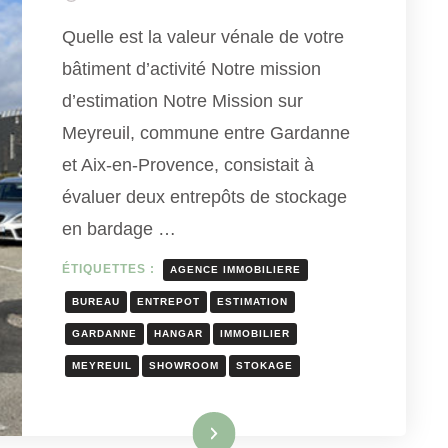
Quelle est la valeur vénale de votre
bâtiment d’activité Notre mission
d’estimation Notre Mission sur
Meyreuil, commune entre Gardanne
et Aix-en-Provence, consistait à
évaluer deux entrepôts de stockage
en bardage …
ÉTIQUETTES :
AGENCE IMMOBILIERE
BUREAU
ENTREPOT
ESTIMATION
GARDANNE
HANGAR
IMMOBILIER
MEYREUIL
SHOWROOM
STOKAGE
Lire la suite