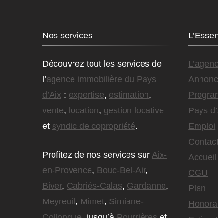
Nos services
L’Essen
Découvrez tout les services de
L’agen
l’
agence immobilière du Pays
Annonc
d’Aix
:
expertise
,
estimation
,
Progra
vente
,
location
,
gestion locative
Pays d’
et
syndic de copropriété
.
Emploi
Contact
Profitez de nos services sur
Aix-
Accueil
en-Provence
,
Bouc-Bel-Air
,
CGU
Biver
,
Cabriès-Calas
,
Gardanne
,
Plan
Meyreuil
,
Mimet
,
Simiane-
Honora
Collongue
, jusqu’à
Pourrières
et