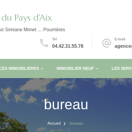
du Pays d'Aix
ir Simiane Mimet … Pourrières
Tel
E-mail
04.42.31.55.78
agence
ES IMMOBILIÈRES
IMMOBILIER NEUF
LES SERV
bureau
Accueil
bureau