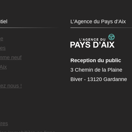
tiel
L’Agence du Pays d’Aix
ce
es
mme neuf
Reception du public
Aix
3 Chemin de la Plaine
Biver - 13120 Gardanne
ez nous !
ires