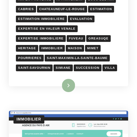
CABRIES
CHATEAUNEUF-LE-ROUGE
ESTIMATION
ESTIMATION IMMOBILIERE
EVALUATION
EXPERTISE EN VALEUR VENALE
EXPERTISE IMMOBILIERE
FUVEAU
GREASUQE
HERITAGE
IMMOBILIER
MAISON
MIMET
POURRIERES
SAINT-MAXIMIN-LA-SAINTE-BAUME
SAINT-SAVOURNIN
SIMIANE
SUCCESSION
VILLA
Lire la suite
IMMOBILIER