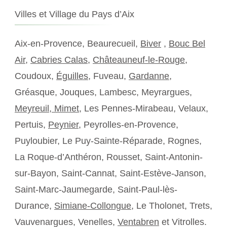
Villes et Village du Pays d’Aix
Aix-en-Provence, Beaurecueil,
Biver
,
Bouc Bel
Air
,
Cabries Calas
,
Châteauneuf-le-Rouge
,
Coudoux,
Éguilles
, Fuveau,
Gardanne
,
Gréasque, Jouques, Lambesc, Meyrargues,
Meyreuil,
Mimet
, Les Pennes-Mirabeau, Velaux,
Pertuis,
Peynier
, Peyrolles-en-Provence,
Puyloubier, Le Puy-Sainte-Réparade, Rognes,
La Roque-d’Anthéron, Rousset, Saint-Antonin-
sur-Bayon, Saint-Cannat, Saint-Estève-Janson,
Saint-Marc-Jaumegarde, Saint-Paul-lès-
Durance,
Simiane-Collongue
, Le Tholonet, Trets,
Vauvenargues, Venelles,
Ventabren
et Vitrolles.