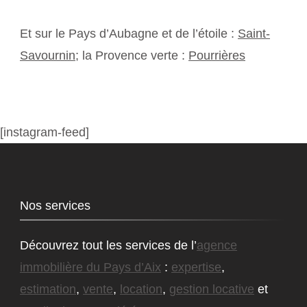
Et sur le Pays d’Aubagne et de l’étoile :
Saint-
Savournin
; la Provence verte :
Pourrières
[instagram-feed]
Nos services
Découvrez tout les services de l’
agence
immobilière du Pays d’Aix
:
expertise
,
estimation
,
vente
,
location
,
gestion locative
et