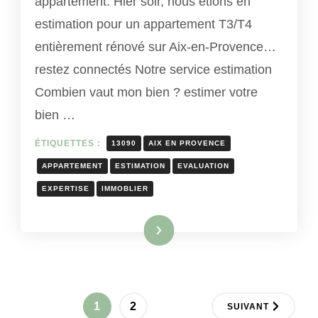
appartement. Hier soir, nous étions en
estimation pour un appartement T3/T4
entièrement rénové sur Aix-en-Provence…
restez connectés Notre service estimation
Combien vaut mon bien ? estimer votre
bien …
ÉTIQUETTES :
13090
AIX EN PROVENCE
APPARTEMENT
ESTIMATION
EVALUATION
EXPERTISE
IMMOBLIER
Lire la suite
Pagination
PAGE
PAGE
1
2
SUIVANT