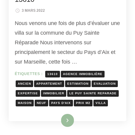
3 MARS 2022
Nous venons une fois de plus d’évaluer une
villa sur la commune du Puy Sainte
Réparade Nous intervenons sur
principalement le secteur du Pays d’Aix et
sur Marseille, cette fois …
ÉTIQUETTES :
13610
AGENCE IMMOBILIÈRE
ANCIEN
APPARTEMENT
ESTIMATION
EVALUATION
EXPERTISE
IMMOBILIER
LE PUY SAINTE REPARADE
MAISON
NEUF
PAYS D'AIX
PRIX M2
VILLA
Lire la suite