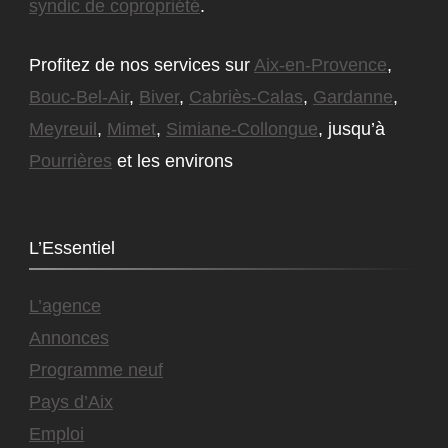
syndic de copropriété
.
Profitez de nos services sur
Aix-en-Provence
,
Bouc-Bel-Air
,
Biver
,
Cabriès-Calas
,
Gardanne
,
Meyreuil
,
Mimet
,
Simiane-Collongue
, jusqu’à
Pourrières
et les environs
L’Essentiel
L’agence
Annonces
Programme neuf
Pays d’Aix
Emploi