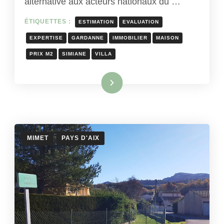
alternative aux acteurs nationaux du …
ÉTIQUETTES :
ESTIMATION
EVALUATION
EXPERTISE
GARDANNE
IMMOBILIER
MAISON
PRIX M2
SIMIANE
VILLA
Lire la suite
MIMET
PAYS D'AIX