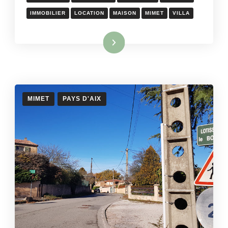
IMMOBILIER
LOCATION
MAISON
MIMET
VILLA
Lire la suite
MIMET
PAYS D'AIX