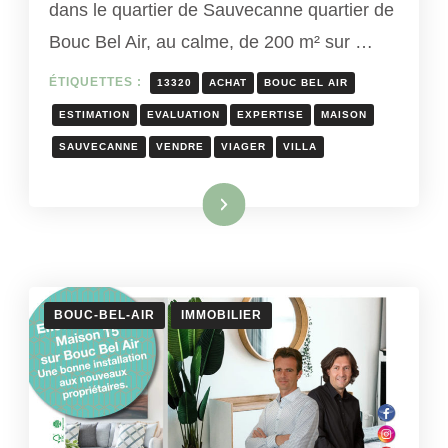
dans le quartier de Sauvecanne quartier de
Bouc Bel Air, au calme, de 200 m² sur …
ÉTIQUETTES :
13320
ACHAT
BOUC BEL AIR
ESTIMATION
EVALUATION
EXPERTISE
MAISON
SAUVECANNE
VENDRE
VIAGER
VILLA
Lire la suite
BOUC-BEL-AIR
IMMOBILIER