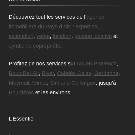
Découvrez tout les services de l’
agence
immobilière du Pays d’Aix
:
expertise
,
estimation
,
vente
,
location
,
gestion locative
et
syndic de copropriété
.
Profitez de nos services sur
Aix-en-Provence
,
Bouc-Bel-Air
,
Biver
,
Cabriès-Calas
,
Gardanne
,
Meyreuil
,
Mimet
,
Simiane-Collongue
, jusqu’à
Pourrières
et les environs
L’Essentiel