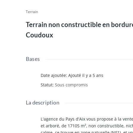
Terrain
Terrain non constructible en bordur
Coudoux
Bases
Date ajoutée
:
Ajouté il y a 5 ans
Statut
:
Sous compromis
La description
L'agence du Pays d'Aix vous propose à la ven
et arboré, de 17105 m², non constructible, ni
calme, ce trouve en zone naturelle (NF1), et vo