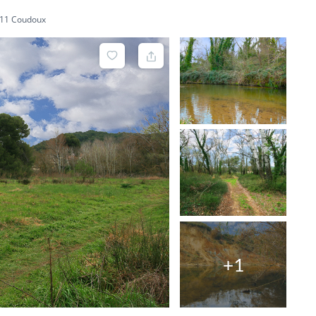
3111 Coudoux
+1