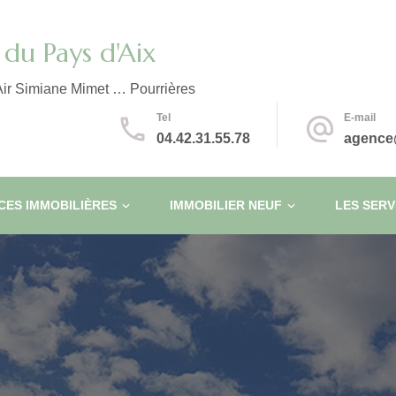
du Pays d'Aix
ir Simiane Mimet … Pourrières
Tel
E-mail
04.42.31.55.78
agence
ES IMMOBILIÈRES
IMMOBILIER NEUF
LES SERV