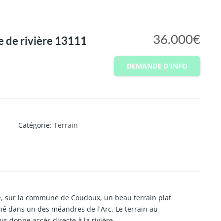
36.000€
e de rivière 13111
DEMANDE D'INFO
Catégorie
:
Terrain
te, sur la commune de Coudoux, un beau terrain plat
ché dans un des méandres de l'Arc. Le terrain au
us donne accès directe à la rivière.