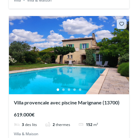
Villa
Villa & Maison
Villa provencale avec piscine Marignane (13700)
619.000€
3
des lits
2
thermes
152
m²
Villa & Maison