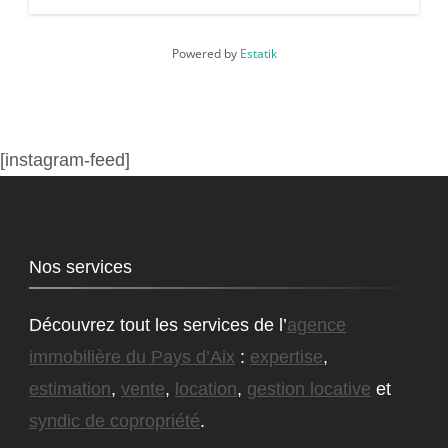
Powered by
Estatik
[instagram-feed]
Nos services
Découvrez tout les services de l’
agence
immobilière du Pays d’Aix
:
expertise
,
estimation
,
vente
,
location
,
gestion locative
et
syndic de copropriété
.