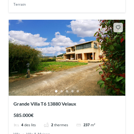
Terrain
Grande Villa T6 13880 Velaux
585.000€
4
des lits
2
thermes
237
m²