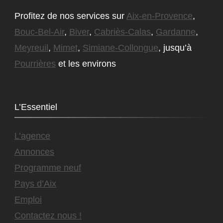
Profitez de nos services sur
Aix-en-Provence
,
Bouc-Bel-Air
,
Biver
,
Cabriès-Calas
,
Gardanne
,
Meyreuil
,
Mimet
,
Simiane-Collongue
, jusqu’à
Pourrières
et les environs
L’Essentiel
L’agence
Annonces
Programme neuf
Pays d’Aix
Emploi
Contactez nous !