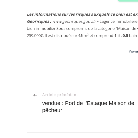
Les informations sur les risques auxquels ce bien est ex
Géorisques :
www.georisques.gouv.fr
» Lagence immobilière 
bien immobilier
Sous compromis
de la catégorie "
Maison de v
259.000€. Il est distribué sur
45
m²
et comprend
1
lit
,
0.5
bain
Powe
Navigation
Article précédent
vendue : Port de l’Estaque Maison de
pêcheur
d'article