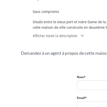
Sous compromis
Située entre le vieux port et notre Dame de la
cette maison de ville construite en deuxième l
seul niveau ainsi :
Afficher toute la description
Une véranda, un salon, une cuisine, une cham
A l'extérieur, deux débarras et deux terrasses
Demandez à un agent à propos de cette mais
Ce bien vous est présenté en exclusivité par l
Nom*
Email*