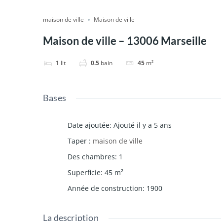
maison de ville
Maison de ville
Maison de ville – 13006 Marseille
1
lit
0.5
bain
45
m²
Bases
Date ajoutée
:
Ajouté il y a 5 ans
Taper
:
maison de ville
Des chambres
:
1
Superficie
:
45
m²
Année de construction
:
1900
La description