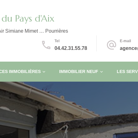
du Pays d'Aix
ir Simiane Mimet … Pourrières
Tel
E-mail
04.42.31.55.78
agence
ES IMMOBILIÈRES
IMMOBILIER NEUF
LES SERV