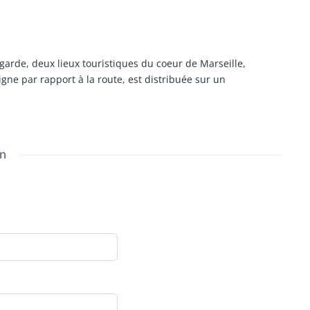
 garde, deux lieux touristiques du coeur de Marseille,
igne par rapport à la route, est distribuée sur un
bre et une salle de bains.
 extérieures complètent ce bien.
on
'agence du pays d'Aix.