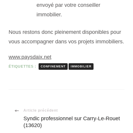
envoyé par votre conseiller
immobilier.
Nous restons donc pleinement disponibles pour
vous accompagner dans vos projets immobiliers.
www.paysdaix.net
ÉTIQUETTES :
CONFINEMENT
IMMOBILIER
Navigation
Article précédent
Syndic professionnel sur Carry-Le-Rouet
(13620)
d'article