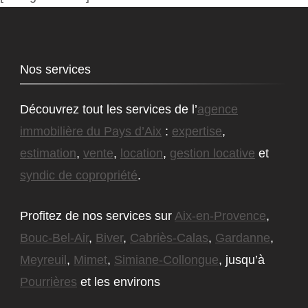
Nos services
Découvrez tout les services de l’
agence
immobilière du Pays d’Aix
:
expertise
,
estimation
,
vente
,
location
,
gestion locative
et
syndic de copropriété
.
Profitez de nos services sur
Aix-en-Provence
,
Bouc-Bel-Air
,
Biver
,
Cabriès-Calas
,
Gardanne
,
Meyreuil
,
Mimet
,
Simiane-Collongue
, jusqu’à
Pourrières
et les environs