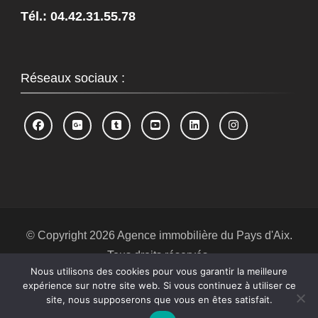
Tél.: 04.42.31.55.78
Réseaux sociaux :
© Copyright 2026
Agence immobilière du Pays d'Aix
.
Tous droits réservés.
Nous utilisons des cookies pour vous garantir la meilleure
Blossom Spa | Développé par
Blossom
expérience sur notre site web. Si vous continuez à utiliser ce
Themes
.Propulsé par
WordPress
.
Politique de
site, nous supposerons que vous en êtes satisfait.
confidentialité