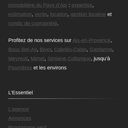
immobilière du Pays d’Aix
:
expertise
,
estimation
,
vente
,
location
,
gestion locative
et
syndic de copropriété
.
Profitez de nos services sur
Aix-en-Provence
,
Bouc-Bel-Air
,
Biver
,
Cabriès-Calas
,
Gardanne
,
Meyreuil
,
Mimet
,
Simiane-Collongue
, jusqu’à
Pourrières
et les environs
L’Essentiel
L’agence
Annonces
Programme neuf