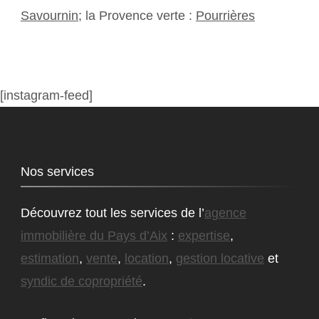
Savournin
; la Provence verte :
Pourrières
[instagram-feed]
Nos services
Découvrez tout les services de l’
agence
immobilière du Pays d’Aix
:
expertise
,
estimation
,
vente
,
location
,
gestion locative
et
syndic de copropriété
.