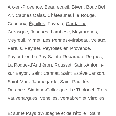
Aix-en-Provence, Beaurecueil,
Biver
,
Bouc Bel
Air
,
Cabries Calas
,
Châteauneuf-le-Rouge
,
Coudoux,
Éguilles
, Fuveau,
Gardanne
,
Gréasque, Jouques, Lambesc, Meyrargues,
Meyreuil,
Mimet
, Les Pennes-Mirabeau, Velaux,
Pertuis,
Peynier
, Peyrolles-en-Provence,
Puyloubier, Le Puy-Sainte-Réparade, Rognes,
La Roque-d’Anthéron, Rousset, Saint-Antonin-
sur-Bayon, Saint-Cannat, Saint-Estève-Janson,
Saint-Marc-Jaumegarde, Saint-Paul-lès-
Durance,
Simiane-Collongue
, Le Tholonet, Trets,
Vauvenargues, Venelles,
Ventabren
et Vitrolles.
Et sur le Pays d’Aubagne et de l’étoile :
Saint-