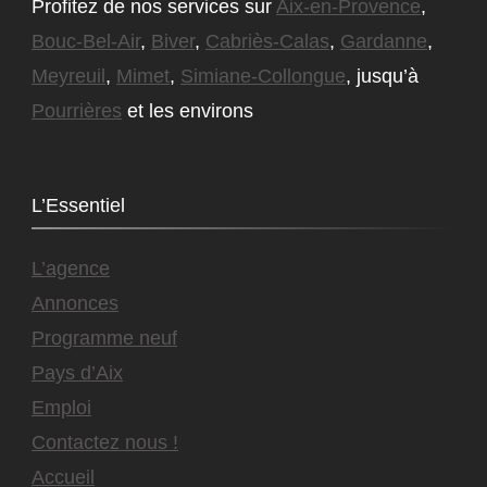
Profitez de nos services sur
Aix-en-Provence
,
Bouc-Bel-Air
,
Biver
,
Cabriès-Calas
,
Gardanne
,
Meyreuil
,
Mimet
,
Simiane-Collongue
, jusqu’à
Pourrières
et les environs
L’Essentiel
L’agence
Annonces
Programme neuf
Pays d’Aix
Emploi
Contactez nous !
Accueil