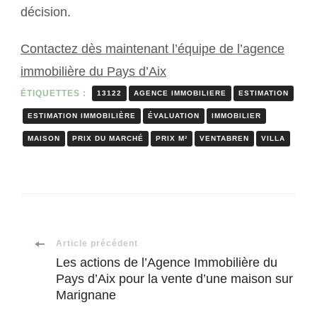
décision.
Contactez dès maintenant l’équipe de l’agence
immobilière du Pays d’Aix
ÉTIQUETTES :
13122
AGENCE IMMOBILIERE
ESTIMATION
ESTIMATION IMMOBILIÈRE
ÉVALUATION
IMMOBILIER
MAISON
PRIX DU MARCHÉ
PRIX M²
VENTABREN
VILLA
Navigation
Article précédent
Les actions de l’Agence Immobilière du
Pays d’Aix pour la vente d’une maison sur
d'article
Marignane