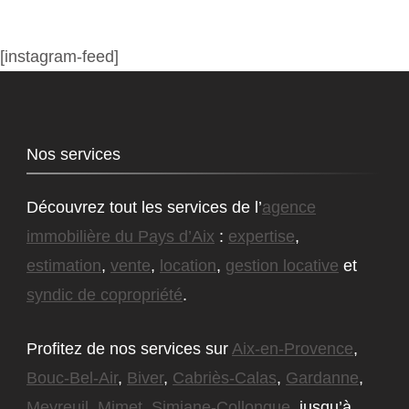
[instagram-feed]
Nos services
Découvrez tout les services de l’
agence
immobilière du Pays d’Aix
:
expertise
,
estimation
,
vente
,
location
,
gestion locative
et
syndic de copropriété
.
Profitez de nos services sur
Aix-en-Provence
,
Bouc-Bel-Air
,
Biver
,
Cabriès-Calas
,
Gardanne
,
Meyreuil
,
Mimet
,
Simiane-Collongue
, jusqu’à