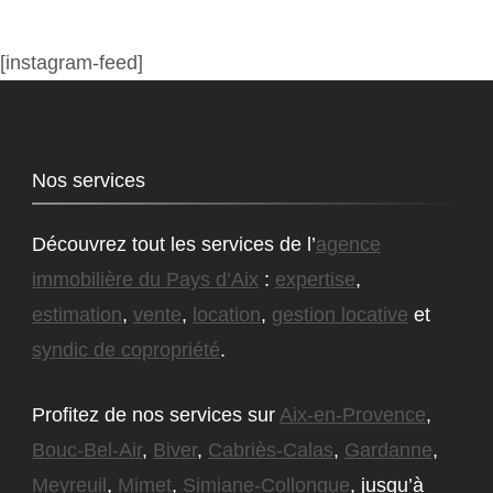
[instagram-feed]
Nos services
Découvrez tout les services de l’
agence
immobilière du Pays d’Aix
:
expertise
,
estimation
,
vente
,
location
,
gestion locative
et
syndic de copropriété
.
Profitez de nos services sur
Aix-en-Provence
,
Bouc-Bel-Air
,
Biver
,
Cabriès-Calas
,
Gardanne
,
Meyreuil
,
Mimet
,
Simiane-Collongue
, jusqu’à