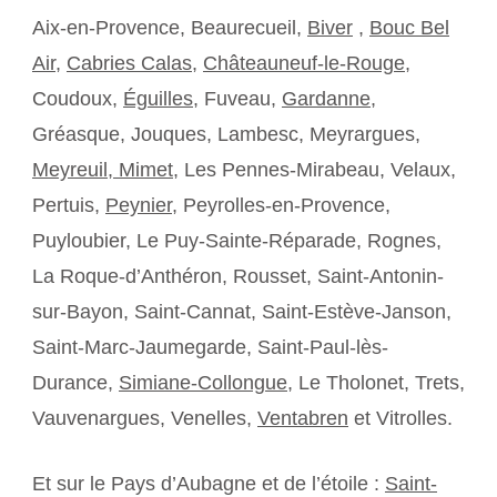
Aix-en-Provence, Beaurecueil,
Biver
,
Bouc Bel
Air
,
Cabries Calas
,
Châteauneuf-le-Rouge
,
Coudoux,
Éguilles
, Fuveau,
Gardanne
,
Gréasque, Jouques, Lambesc, Meyrargues,
Meyreuil,
Mimet
, Les Pennes-Mirabeau, Velaux,
Pertuis,
Peynier
, Peyrolles-en-Provence,
Puyloubier, Le Puy-Sainte-Réparade, Rognes,
La Roque-d’Anthéron, Rousset, Saint-Antonin-
sur-Bayon, Saint-Cannat, Saint-Estève-Janson,
Saint-Marc-Jaumegarde, Saint-Paul-lès-
Durance,
Simiane-Collongue
, Le Tholonet, Trets,
Vauvenargues, Venelles,
Ventabren
et Vitrolles.
Et sur le Pays d’Aubagne et de l’étoile :
Saint-