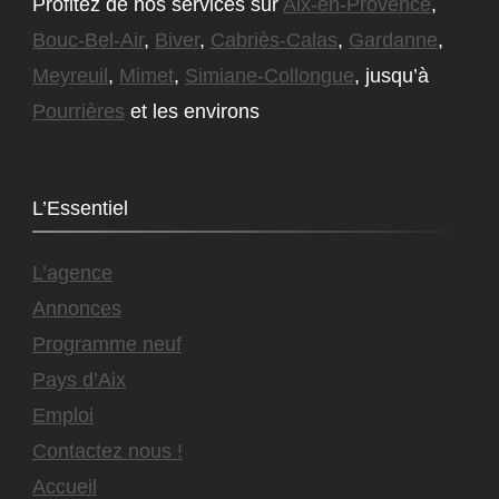
Profitez de nos services sur
Aix-en-Provence
,
Bouc-Bel-Air
,
Biver
,
Cabriès-Calas
,
Gardanne
,
Meyreuil
,
Mimet
,
Simiane-Collongue
, jusqu’à
Pourrières
et les environs
L’Essentiel
L’agence
Annonces
Programme neuf
Pays d’Aix
Emploi
Contactez nous !
Accueil