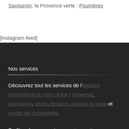
Savournin
; la Provence verte :
Pourrières
[instagram-feed]
Nos services
Découvrez tout les services de l’
agence
immobilière du Pays d’Aix
:
expertise
,
estimation
,
vente
,
location
,
gestion locative
et
syndic de copropriété
.