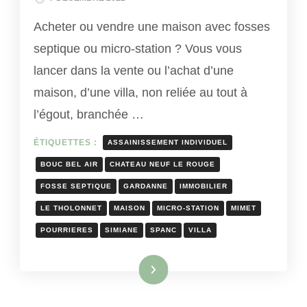
Acheter ou vendre une maison avec fosses
septique ou micro-station ? Vous vous
lancer dans la vente ou l’achat d’une
maison, d’une villa, non reliée au tout à
l’égout, branchée …
ÉTIQUETTES :
ASSAINISSEMENT INDIVIDUEL
BOUC BEL AIR
CHATEAU NEUF LE ROUGE
FOSSE SEPTIQUE
GARDANNE
IMMOBILIER
LE THOLONNET
MAISON
MICRO-STATION
MIMET
POURRIERES
SIMIANE
SPANC
VILLA
Lire la suite