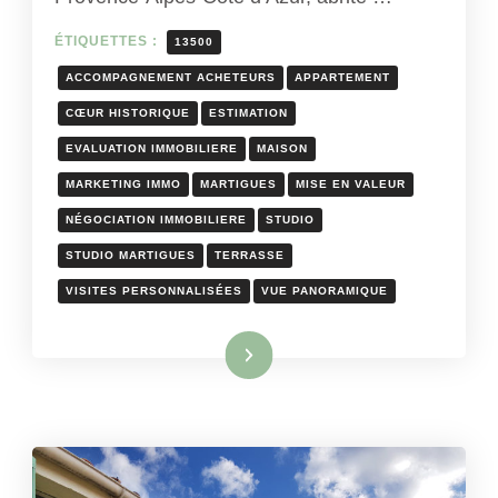
ÉTIQUETTES :
13500
ACCOMPAGNEMENT ACHETEURS
APPARTEMENT
CŒUR HISTORIQUE
ESTIMATION
EVALUATION IMMOBILIERE
MAISON
MARKETING IMMO
MARTIGUES
MISE EN VALEUR
NÉGOCIATION IMMOBILIERE
STUDIO
STUDIO MARTIGUES
TERRASSE
VISITES PERSONNALISÉES
VUE PANORAMIQUE
Lire la suite