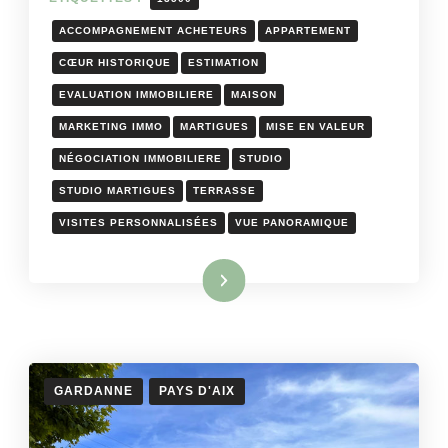
ACCOMPAGNEMENT ACHETEURS
APPARTEMENT
CŒUR HISTORIQUE
ESTIMATION
EVALUATION IMMOBILIERE
MAISON
MARKETING IMMO
MARTIGUES
MISE EN VALEUR
NÉGOCIATION IMMOBILIERE
STUDIO
STUDIO MARTIGUES
TERRASSE
VISITES PERSONNALISÉES
VUE PANORAMIQUE
Lire la suite
GARDANNE
PAYS D'AIX