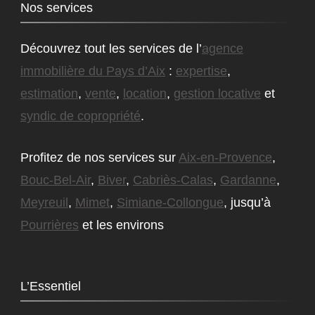
Nos services
Découvrez tout les services de l’
agence
immobilière du Pays d’Aix
:
expertise
,
estimation
,
vente
,
location
,
gestion locative
et
syndic de copropriété
.
Profitez de nos services sur
Aix-en-Provence
,
Bouc-Bel-Air
,
Biver
,
Cabriès-Calas
,
Gardanne
,
Meyreuil
,
Mimet
,
Simiane-Collongue
, jusqu’à
Pourrières
et les environs
L’Essentiel