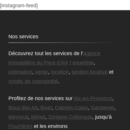
[instagram-feed]
Nos services
Découvrez tout les services de l’
agence
immobilière du Pays d’Aix
:
expertise
,
estimation
,
vente
,
location
,
gestion locative
et
syndic de copropriété
.
Profitez de nos services sur
Aix-en-Provence
,
Bouc-Bel-Air
,
Biver
,
Cabriès-Calas
,
Gardanne
,
Meyreuil
,
Mimet
,
Simiane-Collongue
, jusqu’à
Pourrières
et les environs