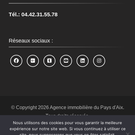
Tél.: 04.42.31.55.78
Réseaux sociaux :
© Copyright 2026
Agence immobilière du Pays d'Aix
.
Tous droits réservés.
Nous utilisons des cookies pour vous garantir la meilleure
Blossom Spa | Développé par
Blossom
expérience sur notre site web. Si vous continuez à utiliser ce
Themes
.Propulsé par
WordPress
.
Politique de
site, nous supposerons que vous en êtes satisfait.