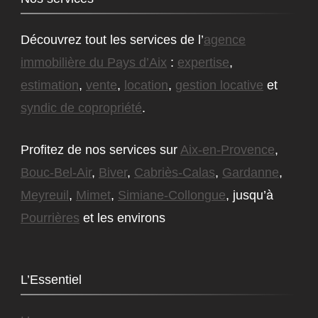
Découvrez tout les services de l’
agence
immobilière du Pays d’Aix
:
expertise
,
estimation
,
vente
,
location
,
gestion locative
et
syndic de copropriété
.
Profitez de nos services sur
Aix-en-Provence
,
Bouc-Bel-Air
,
Biver
,
Cabriès-Calas
,
Gardanne
,
Meyreuil
,
Mimet
,
Simiane-Collongue
, jusqu’à
Pourrières
et les environs
L’Essentiel