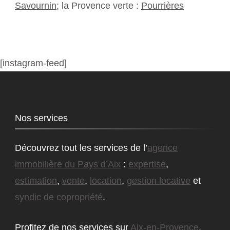
Savournin
; la Provence verte :
Pourrières
[instagram-feed]
Nos services
Découvrez tout les services de l’
agence
immobilière du Pays d’Aix
:
expertise
,
estimation
,
vente
,
location
,
gestion locative
et
syndic de copropriété
.
Profitez de nos services sur
Aix-en-Provence
,