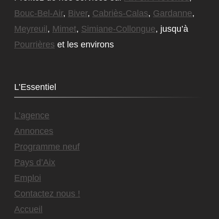
Bouc-Bel-Air
,
Biver
,
Cabriès-Calas
,
Gardanne
,
Meyreuil
,
Mimet
,
Simiane-Collongue
, jusqu’à
Pourrières
et les environs
L’Essentiel
L’agence
Annonces
Programme neuf
Pays d’Aix
Emploi
Contactez nous !
Accueil