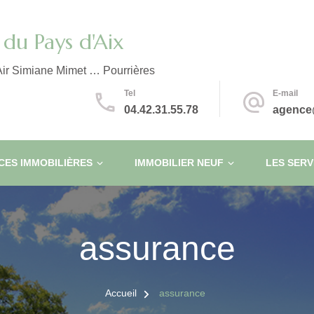
du Pays d'Aix
ir Simiane Mimet … Pourrières
Tel
E-mail
04.42.31.55.78
agence
ES IMMOBILIÈRES
IMMOBILIER NEUF
LES SERV
assurance
Accueil
assurance