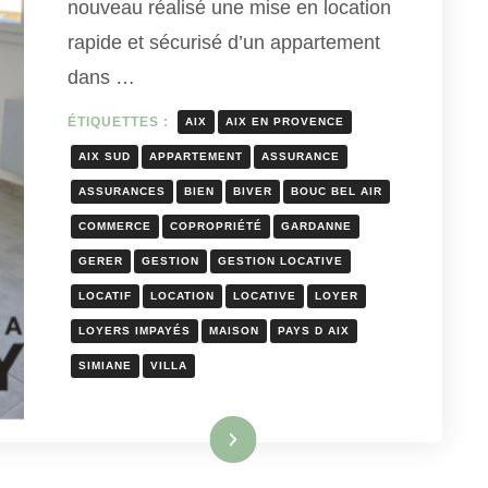
nouveau réalisé une mise en location
rapide et sécurisé d’un appartement
dans …
ÉTIQUETTES :
AIX
AIX EN PROVENCE
AIX SUD
APPARTEMENT
ASSURANCE
ASSURANCES
BIEN
BIVER
BOUC BEL AIR
COMMERCE
COPROPRIÉTÉ
GARDANNE
GERER
GESTION
GESTION LOCATIVE
LOCATIF
LOCATION
LOCATIVE
LOYER
LOYERS IMPAYÉS
MAISON
PAYS D AIX
SIMIANE
VILLA
Lire la suite