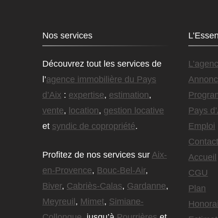
Nos services
L’Essen
Découvrez tout les services de
L’agen
l’
agence immobilière du Pays
Annonc
d’Aix
:
expertise
,
estimation
,
Progra
vente
,
location
,
gestion locative
Pays d’
et
syndic de copropriété
.
Emploi
Contact
Profitez de nos services sur
Aix-
Accueil
en-Provence
,
Bouc-Bel-Air
,
CGU
Biver
,
Cabriès-Calas
,
Gardanne
,
Plan
Meyreuil
,
Mimet
,
Simiane-
Honora
Collongue
, jusqu’à
Pourrières
et