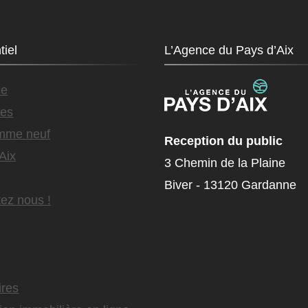
tiel
L’Agence du Pays d’Aix
ce
es
mme neuf
Reception du public
Aix
3 Chemin de la Plaine
Biver - 13120 Gardanne
ez nous !
ires