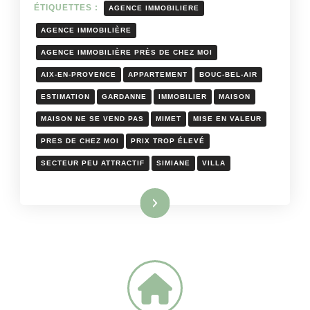
ÉTIQUETTES :
AGENCE IMMOBILIERE
AGENCE IMMOBILIÈRE
AGENCE IMMOBILIÈRE PRÈS DE CHEZ MOI
AIX-EN-PROVENCE
APPARTEMENT
BOUC-BEL-AIR
ESTIMATION
GARDANNE
IMMOBILIER
MAISON
MAISON NE SE VEND PAS
MIMET
MISE EN VALEUR
PRES DE CHEZ MOI
PRIX TROP ÉLEVÉ
SECTEUR PEU ATTRACTIF
SIMIANE
VILLA
Lire la suite