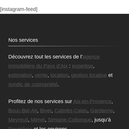
[instagram-feed]
Nos services
Découvrez tout les services de l’
agence
immobilière du Pays d’Aix
:
expertise
,
estimation
,
vente
,
location
,
gestion locative
et
syndic de copropriété
.
Profitez de nos services sur
Aix-en-Provence
,
Bouc-Bel-Air
,
Biver
,
Cabriès-Calas
,
Gardanne
,
Meyreuil
,
Mimet
,
Simiane-Collongue
, jusqu’à
Pourrières
et les environs