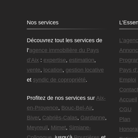
Nos services
L’Essen
Découvrez tout les services de
L’agen
l’
agence immobilière du Pays
Annonc
d’Aix
:
expertise
,
estimation
,
Progra
vente
,
location
,
gestion locative
Pays d’
et
syndic de copropriété
.
Emploi
Contact
Profitez de nos services sur
Aix-
Accueil
en-Provence
,
Bouc-Bel-Air
,
CGU
Biver
,
Cabriès-Calas
,
Gardanne
,
Plan
Meyreuil
,
Mimet
,
Simiane-
Honora
Collongue
, jusqu’à
Pourrières
et