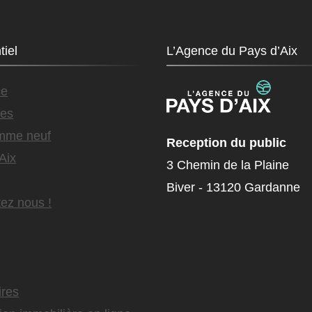
tiel
L’Agence du Pays d’Aix
ce
es
mme neuf
Reception du public
Aix
3 Chemin de la Plaine
Biver - 13120 Gardanne
ez nous !
ires