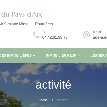
du Pays d'Aix
ir Simiane Mimet … Pourrières
Tel
E-mail
04.42.31.55.78
agence
ES IMMOBILIÈRES
IMMOBILIER NEUF
LES SERV
activité
Accueil
activité