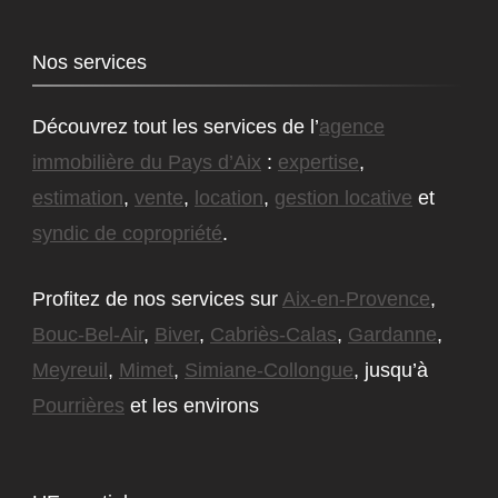
Nos services
Découvrez tout les services de l’
agence
immobilière du Pays d’Aix
:
expertise
,
estimation
,
vente
,
location
,
gestion locative
et
syndic de copropriété
.
Profitez de nos services sur
Aix-en-Provence
,
Bouc-Bel-Air
,
Biver
,
Cabriès-Calas
,
Gardanne
,
Meyreuil
,
Mimet
,
Simiane-Collongue
, jusqu’à
Pourrières
et les environs