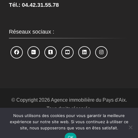
Tél.: 04.42.31.55.78
Réseaux sociaux :
© Copyright 2026
Agence immobilière du Pays d'Aix
.
Tous droits réservés.
Nous utilisons des cookies pour vous garantir la meilleure
Blossom Spa | Développé par
Blossom
expérience sur notre site web. Si vous continuez à utiliser ce
Themes
.Propulsé par
WordPress
.
Politique de
site, nous supposerons que vous en êtes satisfait.
confidentialité
OK