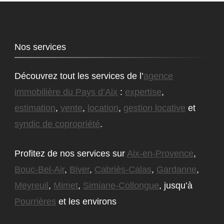
Nos services
Découvrez tout les services de l’
agence
immobilière du Pays d’Aix
:
expertise
,
estimation
,
vente
,
location
,
gestion locative
et
syndic de copropriété
.
Profitez de nos services sur
Aix-en-Provence
,
Bouc-Bel-Air
,
Biver
,
Cabriès-Calas
,
Gardanne
,
Meyreuil
,
Mimet
,
Simiane-Collongue
, jusqu’à
Pourrières
et les environs