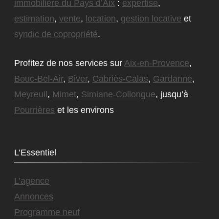
immobilière du Pays d’Aix
:
expertise
,
estimation
,
vente
,
location
,
gestion locative
et
syndic de copropriété
.
Profitez de nos services sur
Aix-en-Provence
,
Bouc-Bel-Air
,
Biver
,
Cabriès-Calas
,
Gardanne
,
Meyreuil
,
Mimet
,
Simiane-Collongue
, jusqu’à
Pourrières
et les environs
L’Essentiel
L’agence
Annonces
Programme neuf