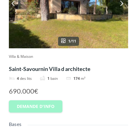
1/11
Villa & Maison
Saint-Savournin Villa d architecte
4
des lits
1
bain
174
m²
690.000€
DEMANDE D'INFO
Bases