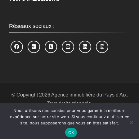
Réseaux sociaux :
© Copyright 2026
Agence immobilière du Pays d'Aix
.
Tous droits réservés.
Nous utilisons des cookies pour vous garantir la meilleure
Blossom Spa | Développé par
Blossom
expérience sur notre site web. Si vous continuez à utiliser ce
Themes
.Propulsé par
WordPress
.
Politique de
site, nous supposerons que vous en êtes satisfait.
confidentialité
OK