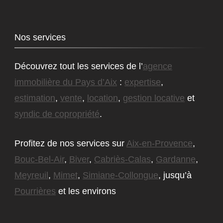
Nos services
Découvrez tout les services de l’
agence
immobilière du Pays d’Aix
:
expertise
,
estimation
,
vente
,
location
,
gestion locative
et
syndic de copropriété
.
Profitez de nos services sur
Aix-en-Provence
,
Bouc-Bel-Air
,
Biver
,
Cabriès-Calas
,
Gardanne
,
Meyreuil
,
Mimet
,
Simiane-Collongue
, jusqu’à
Pourrières
et les environs