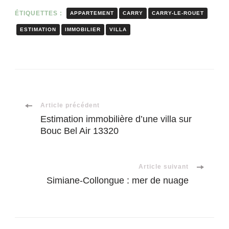
ÉTIQUETTES :
APPARTEMENT
CARRY
CARRY-LE-ROUET
ESTIMATION
IMMOBILIER
VILLA
Navigation
Article précédent
Estimation immobilière d’une villa sur
Bouc Bel Air 13320
d'article
Article suivant
Simiane-Collongue : mer de nuage