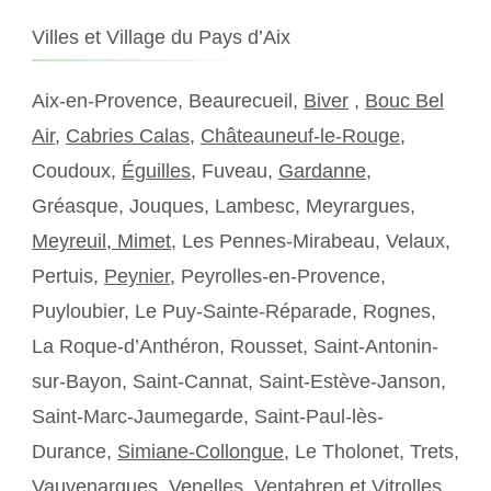
Villes et Village du Pays d’Aix
Aix-en-Provence, Beaurecueil,
Biver
,
Bouc Bel
Air
,
Cabries Calas
,
Châteauneuf-le-Rouge
,
Coudoux,
Éguilles
, Fuveau,
Gardanne
,
Gréasque, Jouques, Lambesc, Meyrargues,
Meyreuil,
Mimet
, Les Pennes-Mirabeau, Velaux,
Pertuis,
Peynier
, Peyrolles-en-Provence,
Puyloubier, Le Puy-Sainte-Réparade, Rognes,
La Roque-d’Anthéron, Rousset, Saint-Antonin-
sur-Bayon, Saint-Cannat, Saint-Estève-Janson,
Saint-Marc-Jaumegarde, Saint-Paul-lès-
Durance,
Simiane-Collongue
, Le Tholonet, Trets,
Vauvenargues, Venelles,
Ventabren
et Vitrolles.