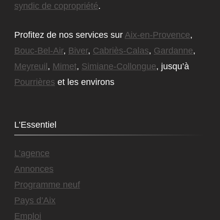
syndic de copropriété
.
Profitez de nos services sur
Aix-en-Provence
,
Bouc-Bel-Air
,
Biver
,
Cabriès-Calas
,
Gardanne
,
Meyreuil
,
Mimet
,
Simiane-Collongue
, jusqu’à
Pourrières
et les environs
L’Essentiel
L’agence
Annonces
Programme neuf
Pays d’Aix
Emploi