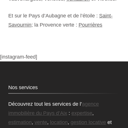
Et sur le Pays d’Aubagne et de l’étoile :
Saint-
Savournin
; la Provence verte :
Pourrières
[instagram-feed]
Nos services
Découvrez tout les services de l’
agence
immobilière du Pays d’Aix
:
expertise
,
estimation
,
vente
,
location
,
gestion locative
et