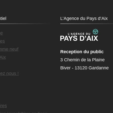
tiel
L’Agence du Pays d’Aix
ce
es
mme neuf
Reception du public
Aix
3 Chemin de la Plaine
Biver - 13120 Gardanne
ez nous !
ires