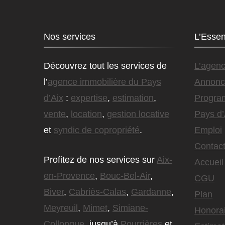
Nos services
L’Essen
Découvrez tout les services de
L’agen
l’
agence immobilière du Pays
Annonc
d’Aix
:
expertise
,
estimation
,
Progra
vente
,
location
,
gestion locative
Pays d’
et
syndic de copropriété
.
Emploi
Contact
Profitez de nos services sur
Aix-
Accueil
en-Provence
,
Bouc-Bel-Air
,
CGU
Biver
,
Cabriès-Calas
,
Gardanne
,
Plan
Meyreuil
,
Mimet
,
Simiane-
Honora
Collongue
, jusqu’à
Pourrières
et