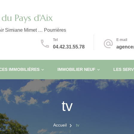
du Pays d'Aix
ir Simiane Mimet … Pourrières
Tel
E-mail
04.42.31.55.78
agence
ES IMMOBILIÈRES
IMMOBILIER NEUF
LES SERV
tv
Accueil
tv