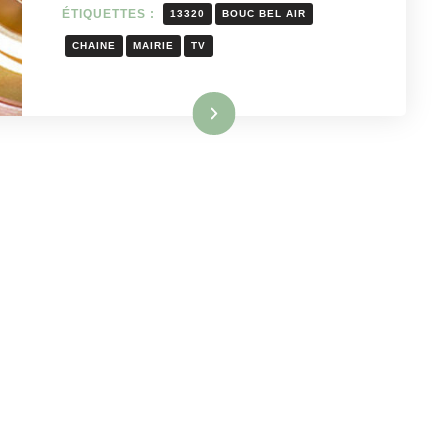
ÉTIQUETTES :
13320
BOUC BEL AIR
CHAINE
MAIRIE
TV
Lire la suite