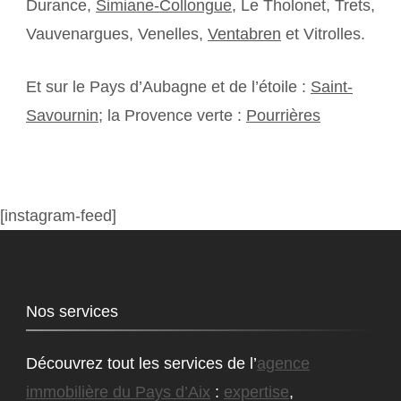
Durance,
Simiane-Collongue
, Le Tholonet, Trets,
Vauvenargues, Venelles,
Ventabren
et Vitrolles.
Et sur le Pays d’Aubagne et de l’étoile :
Saint-
Savournin
; la Provence verte :
Pourrières
[instagram-feed]
Nos services
Découvrez tout les services de l’
agence
immobilière du Pays d’Aix
:
expertise
,