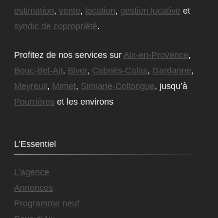
estimation
,
vente
,
location
,
gestion locative
et
syndic de copropriété
.
Profitez de nos services sur
Aix-en-Provence
,
Bouc-Bel-Air
,
Biver
,
Cabriès-Calas
,
Gardanne
,
Meyreuil
,
Mimet
,
Simiane-Collongue
, jusqu’à
Pourrières
et les environs
L’Essentiel
L’agence
Annonces
Programme neuf