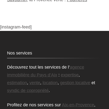
[instagram-feed]
Nos services
Découvrez tout les services de l’
agence
immobilière du Pays d’Aix
:
expertise
,
estimation
,
vente
,
location
,
gestion locative
et
syndic de copropriété
.
Profitez de nos services sur
Aix-en-Provence
,