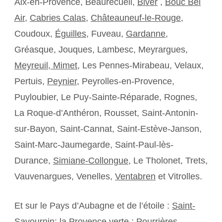
Aix-en-Provence, Beaurecueil,
Biver
,
Bouc Bel
Air
,
Cabries Calas
,
Châteauneuf-le-Rouge
,
Coudoux,
Éguilles
, Fuveau,
Gardanne
,
Gréasque, Jouques, Lambesc, Meyrargues,
Meyreuil,
Mimet
, Les Pennes-Mirabeau, Velaux,
Pertuis,
Peynier
, Peyrolles-en-Provence,
Puyloubier, Le Puy-Sainte-Réparade, Rognes,
La Roque-d’Anthéron, Rousset, Saint-Antonin-
sur-Bayon, Saint-Cannat, Saint-Estève-Janson,
Saint-Marc-Jaumegarde, Saint-Paul-lès-
Durance,
Simiane-Collongue
, Le Tholonet, Trets,
Vauvenargues, Venelles,
Ventabren
et Vitrolles.
Et sur le Pays d’Aubagne et de l’étoile :
Saint-
Savournin
; la Provence verte :
Pourrières