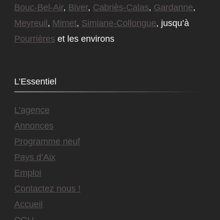
Bouc-Bel-Air
,
Biver
,
Cabriès-Calas
,
Gardanne
,
Meyreuil
,
Mimet
,
Simiane-Collongue
, jusqu’à
Pourrières
et les environs
L’Essentiel
L’agence
Annonces
Programme neuf
Pays d’Aix
Emploi
Contactez nous !
Accueil
CGU