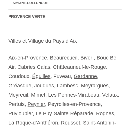
SIMIANE-COLLONGUE
PROVENCE VERTE
Villes et Village du Pays d’Aix
Aix-en-Provence, Beaurecueil,
Biver
,
Bouc Bel
Air
,
Cabries Calas
,
Châteauneuf-le-Rouge
,
Coudoux,
Éguilles
, Fuveau,
Gardanne
,
Gréasque, Jouques, Lambesc, Meyrargues,
Meyreuil,
Mimet
, Les Pennes-Mirabeau, Velaux,
Pertuis,
Peynier
, Peyrolles-en-Provence,
Puyloubier, Le Puy-Sainte-Réparade, Rognes,
La Roque-d’Anthéron, Rousset, Saint-Antonin-