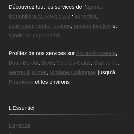
Découvrez tout les services de l’
agence
immobilière du Pays d’Aix
:
expertise
,
estimation
,
vente
,
location
,
gestion locative
et
syndic de copropriété
.
Profitez de nos services sur
Aix-en-Provence
,
Bouc-Bel-Air
,
Biver
,
Cabriès-Calas
,
Gardanne
,
Meyreuil
,
Mimet
,
Simiane-Collongue
, jusqu’à
Pourrières
et les environs
L’Essentiel
L’agence