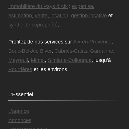
immobilière du Pays d’Aix
:
expertise
,
estimation
,
vente
,
location
,
gestion locative
et
syndic de copropriété
.
Profitez de nos services sur
Aix-en-Provence
,
Bouc-Bel-Air
,
Biver
,
Cabriès-Calas
,
Gardanne
,
Meyreuil
,
Mimet
,
Simiane-Collongue
, jusqu’à
Pourrières
et les environs
L’Essentiel
L’agence
Annonces