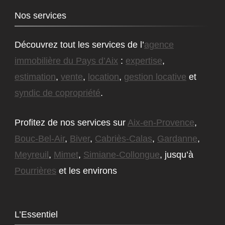
Nos services
Découvrez tout les services de l’
agence
immobilière du Pays d’Aix
:
expertise
,
estimation
,
vente
,
location
,
gestion locative
et
syndic de copropriété
.
Profitez de nos services sur
Aix-en-Provence
,
Bouc-Bel-Air
,
Biver
,
Cabriès-Calas
,
Gardanne
,
Meyreuil
,
Mimet
,
Simiane-Collongue
, jusqu’à
Pourrières
et les environs
L’Essentiel