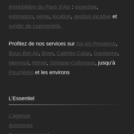
immobilière du Pays d’Aix
:
expertise
,
estimation
,
vente
,
location
,
gestion locative
et
syndic de copropriété
.
Profitez de nos services sur
Aix-en-Provence
,
Bouc-Bel-Air
,
Biver
,
Cabriès-Calas
,
Gardanne
,
Meyreuil
,
Mimet
,
Simiane-Collongue
, jusqu’à
Pourrières
et les environs
L’Essentiel
L’agence
Annonces