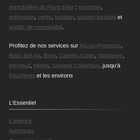
immobilière du Pays d’Aix
:
expertise
,
estimation
,
vente
,
location
,
gestion locative
et
syndic de copropriété
.
Profitez de nos services sur
Aix-en-Provence
,
Bouc-Bel-Air
,
Biver
,
Cabriès-Calas
,
Gardanne
,
Meyreuil
,
Mimet
,
Simiane-Collongue
, jusqu’à
Pourrières
et les environs
L’Essentiel
L’agence
Annonces