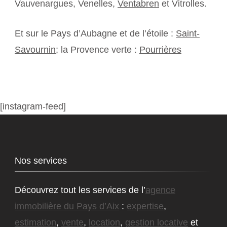
Vauvenargues, Venelles,
Ventabren
et Vitrolles.
Et sur le Pays d’Aubagne et de l’étoile :
Saint-
Savournin
; la Provence verte :
Pourrières
[instagram-feed]
Nos services
Découvrez tout les services de l’
agence
immobilière du Pays d’Aix
:
expertise
,
estimation
,
vente
,
location
,
gestion locative
et