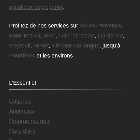
syndic de copropriété
.
Profitez de nos services sur
Aix-en-Provence
,
Bouc-Bel-Air
,
Biver
,
Cabriès-Calas
,
Gardanne
,
Meyreuil
,
Mimet
,
Simiane-Collongue
, jusqu’à
Pourrières
et les environs
L’Essentiel
L’agence
Annonces
Programme neuf
Pays d’Aix