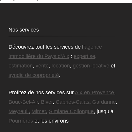
Nos services
Découvrez tout les services de l’
agence
immobilière du Pays d’Aix
:
expertise
,
estimation
,
vente
,
location
,
gestion locative
et
syndic de copropriété
.
Profitez de nos services sur
Aix-en-Provence
,
Bouc-Bel-Air
,
Biver
,
Cabriès-Calas
,
Gardanne
,
Meyreuil
,
Mimet
,
Simiane-Collongue
, jusqu’à
Pourrières
et les environs