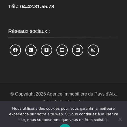
Tél.: 04.42.31.55.78
Réseaux sociaux :
© Copyright 2026
Agence immobilière du Pays d'Aix
.
Tous droits réservés.
Nous utilisons des cookies pour vous garantir la meilleure
Blossom Spa | Développé par
Blossom
expérience sur notre site web. Si vous continuez à utiliser ce
Themes
.Propulsé par
WordPress
.
Politique de
site, nous supposerons que vous en êtes satisfait.
confidentialité