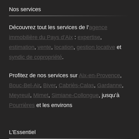
Nos services
Découvrez tout les services de l’
agence
immobilière du Pays d’Aix
:
expertise
,
estimation
,
vente
,
location
,
gestion locative
et
syndic de copropriété
.
Profitez de nos services sur
Aix-en-Provence
,
Bouc-Bel-Air
,
Biver
,
Cabriès-Calas
,
Gardanne
,
Meyreuil
,
Mimet
,
Simiane-Collongue
, jusqu’à
Pourrières
et les environs
L’Essentiel