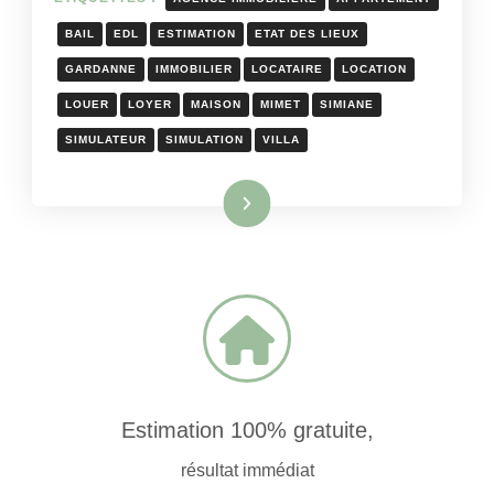
BAIL
EDL
ESTIMATION
ETAT DES LIEUX
GARDANNE
IMMOBILIER
LOCATAIRE
LOCATION
LOUER
LOYER
MAISON
MIMET
SIMIANE
SIMULATEUR
SIMULATION
VILLA
Lire la suite
Estimation 100% gratuite,
résultat immédiat