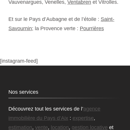
Vauvenargues, Venelles,
Ventabren
et Vitrolles.
Et sur le Pays d’Aubagne et de l’étoile :
Saint-
Savournin
; la Provence verte :
Pourrières
[instagram-feed]
Nos services
Découvrez tout les services de l’
agence
immobilière du Pays d’Aix
:
expertise
,
estimation
,
vente
,
location
,
gestion locative
et