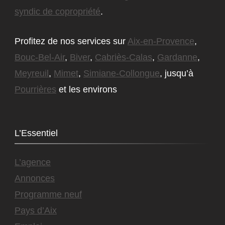
syndic de copropriété
.
Profitez de nos services sur
Aix-en-Provence
,
Bouc-Bel-Air
,
Biver
,
Cabriès-Calas
,
Gardanne
,
Meyreuil
,
Mimet
,
Simiane-Collongue
, jusqu’à
Pourrières
et les environs
L’Essentiel
L’agence
Annonces
Programme neuf
Pays d’Aix