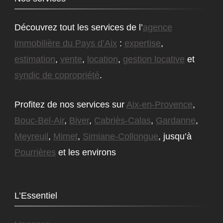
Découvrez tout les services de l’
agence
immobilière du Pays d’Aix
:
expertise
,
estimation
,
vente
,
location
,
gestion locative
et
syndic de copropriété
.
Profitez de nos services sur
Aix-en-Provence
,
Bouc-Bel-Air
,
Biver
,
Cabriès-Calas
,
Gardanne
,
Meyreuil
,
Mimet
,
Simiane-Collongue
, jusqu’à
Pourrières
et les environs
L’Essentiel