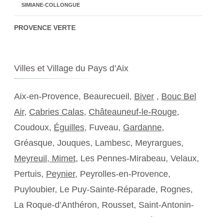
SIMIANE-COLLONGUE
PROVENCE VERTE
Villes et Village du Pays d’Aix
Aix-en-Provence, Beaurecueil,
Biver
,
Bouc Bel
Air
,
Cabries Calas
,
Châteauneuf-le-Rouge
,
Coudoux,
Éguilles
, Fuveau,
Gardanne
,
Gréasque, Jouques, Lambesc, Meyrargues,
Meyreuil,
Mimet
, Les Pennes-Mirabeau, Velaux,
Pertuis,
Peynier
, Peyrolles-en-Provence,
Puyloubier, Le Puy-Sainte-Réparade, Rognes,
La Roque-d’Anthéron, Rousset, Saint-Antonin-