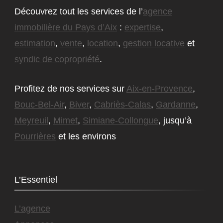
Découvrez tout les services de l’
agence
immobilière du Pays d’Aix
:
expertise
,
estimation
,
vente
,
location
,
gestion locative
et
syndic de copropriété
.
Profitez de nos services sur
Aix-en-Provence
,
Bouc-Bel-Air
,
Biver
,
Cabriès-Calas
,
Gardanne
,
Meyreuil
,
Mimet
,
Simiane-Collongue
, jusqu’à
Pourrières
et les environs
L’Essentiel
L’agence