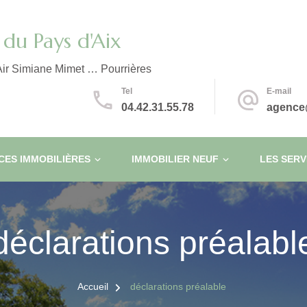
du Pays d'Aix
ir Simiane Mimet … Pourrières
Tel
E-mail
04.42.31.55.78
agence
ES IMMOBILIÈRES
IMMOBILIER NEUF
LES SERV
déclarations préalabl
Accueil
déclarations préalable