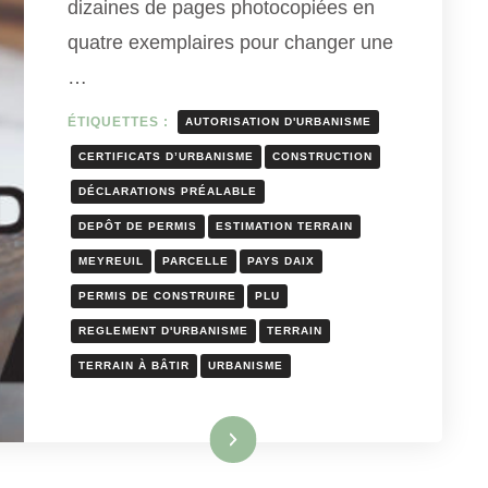
dizaines de pages photocopiées en
quatre exemplaires pour changer une
…
ÉTIQUETTES :
AUTORISATION D'URBANISME
CERTIFICATS D’URBANISME
CONSTRUCTION
DÉCLARATIONS PRÉALABLE
DEPÔT DE PERMIS
ESTIMATION TERRAIN
MEYREUIL
PARCELLE
PAYS DAIX
PERMIS DE CONSTRUIRE
PLU
REGLEMENT D'URBANISME
TERRAIN
TERRAIN À BÂTIR
URBANISME
Lire la suite