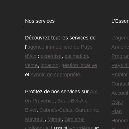
Nos services
L’Essen
Découvrez tout les services de
L’agen
l’
agence immobilière du Pays
Annonc
d’Aix
:
expertise
,
estimation
,
Progra
vente
,
location
,
gestion locative
Pays d’
et
syndic de copropriété
.
Emploi
Contact
Profitez de nos services sur
Aix-
Accueil
en-Provence
,
Bouc-Bel-Air
,
CGU
Biver
,
Cabriès-Calas
,
Gardanne
,
Plan
Meyreuil
,
Mimet
,
Simiane-
Honora
Collongue
, jusqu’à
Pourrières
et