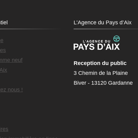
tiel
L’Agence du Pays d’Aix
ce
es
mme neuf
Reception du public
Aix
3 Chemin de la Plaine
Biver - 13120 Gardanne
ez nous !
ires