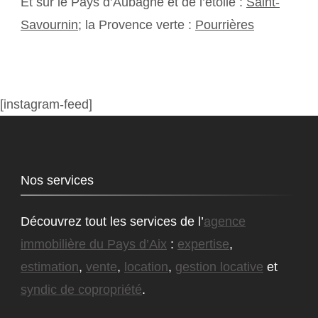
Et sur le Pays d’Aubagne et de l’étoile :
Saint-
Savournin
; la Provence verte :
Pourrières
[instagram-feed]
Nos services
Découvrez tout les services de l’
agence
immobilière du Pays d’Aix
:
expertise
,
estimation
,
vente
,
location
,
gestion locative
et
syndic de copropriété
.