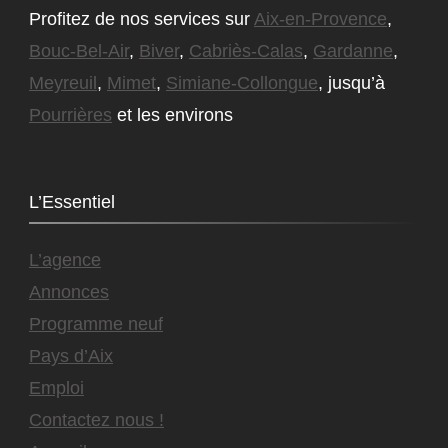
Profitez de nos services sur
Aix-en-Provence
,
Bouc-Bel-Air
,
Biver
,
Cabriès-Calas
,
Gardanne
,
Meyreuil
,
Mimet
,
Simiane-Collongue
, jusqu’à
Pourrières
et les environs
L’Essentiel
L’agence
Annonces
Programme neuf
Pays d’Aix
Emploi
Contactez nous !