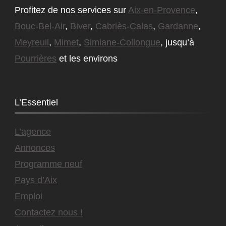
Profitez de nos services sur
Aix-en-Provence
,
Bouc-Bel-Air
,
Biver
,
Cabriès-Calas
,
Gardanne
,
Meyreuil
,
Mimet
,
Simiane-Collongue
, jusqu’à
Pourrières
et les environs
L’Essentiel
L’agence
Annonces
Programme neuf
Pays d’Aix
Emploi
Contactez nous !