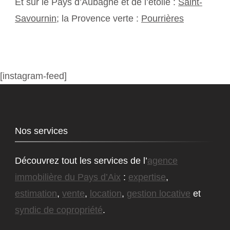
Et sur le Pays d’Aubagne et de l’étoile :
Saint-
Savournin
; la Provence verte :
Pourrières
[instagram-feed]
Nos services
Découvrez tout les services de l’
agence
immobilière du Pays d’Aix
:
expertise
,
estimation
,
vente
,
location
,
gestion locative
et
syndic de copropriété
.