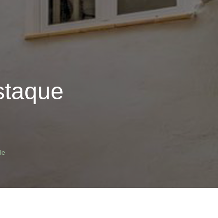
staque
le