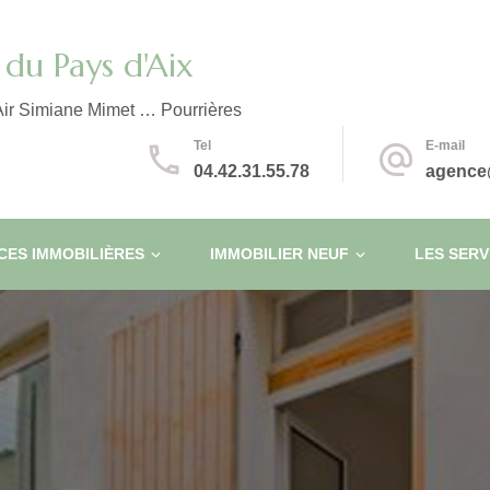
du Pays d'Aix
ir Simiane Mimet … Pourrières
Tel
E-mail
04.42.31.55.78
agence
ES IMMOBILIÈRES
IMMOBILIER NEUF
LES SERV