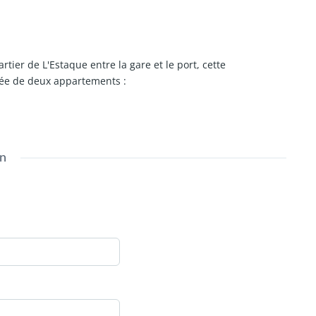
tier de L'Estaque entre la gare et le port, cette
ée de deux appartements :
e d'un salon ouvert sur la cuisine, et à l'étage un
le de bain.
cuisine, une salle d'eau et d'une mezzanine servant
on
23m²) carrelée situé le sur devant.