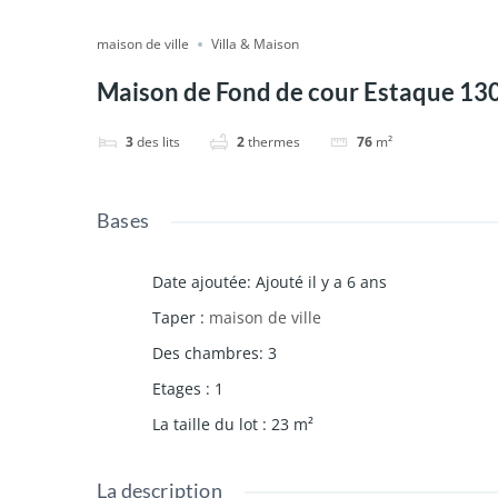
maison de ville
Villa & Maison
Maison de Fond de cour Estaque 130
3
des lits
2
thermes
76
m²
Bases
Date ajoutée
:
Ajouté il y a 6 ans
Taper
:
maison de ville
Des chambres
:
3
Etages
:
1
La taille du lot
:
23
m²
La description