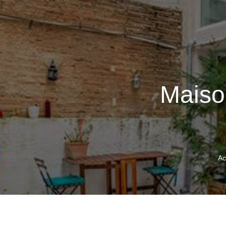
Maiso
Ac