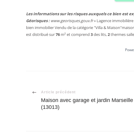
Les informations sur les risques auxquels ce bien est ex
Géorisques :
www.georisques.gouv.fr
» Lagence immobilière 
bien immobilier
Vendu
de la catégorie "
Villa & Maison
"
maison
est distribué sur
76
m²
et comprend
3
des lits
,
2
thermes
salle
Powe
Navigation
Article précédent
Maison avec garage et jardin Marseille
(13013)
d'article