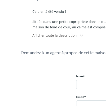
Ce bien à été vendu !
Située dans une petite copropriété dans le quar
maison de fond de cour, au calme est compos
- Un appartement T3 composé au rez-de-chaussé
Afficher toute la description
palier qui distribue deux chambres et une sal
- Un studio composé d'un salon ouvert sur la 
de chambre.
Demandez à un agent à propos de cette mais
Le bien bénéfice de la jouissance, d'une cour (
Nom*
Email*