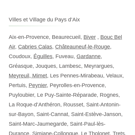
Villes et Village du Pays d’Aix
Aix-en-Provence, Beaurecueil,
Biver
,
Bouc Bel
Air
,
Cabries Calas
,
Châteauneuf-le-Rouge
,
Coudoux,
Éguilles
, Fuveau,
Gardanne
,
Gréasque, Jouques, Lambesc, Meyrargues,
Meyreuil,
Mimet
, Les Pennes-Mirabeau, Velaux,
Pertuis,
Peynier
, Peyrolles-en-Provence,
Puyloubier, Le Puy-Sainte-Réparade, Rognes,
La Roque-d’Anthéron, Rousset, Saint-Antonin-
sur-Bayon, Saint-Cannat, Saint-Estève-Janson,
Saint-Marc-Jaumegarde, Saint-Paul-lès-
Durance,
Simiane-Collongue
, Le Tholonet, Trets,