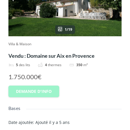
1/19
Villa & Maison
Vendu : Domaine sur Aix en Provence
5
des lits
4
thermes
350
m²
1.750.000€
DEMANDE D'INFO
Bases
Date ajoutée
:
Ajouté il y a 5 ans