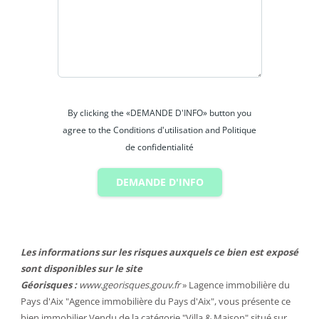
pour chevaux et des dépendances.
Idéal pour chambres d'hôtes avec beau potentiel.
Informations sur demande. Honoraires inclus : charge
vendeur.
By clicking the «DEMANDE D'INFO» button you
agree to the Conditions d'utilisation and Politique
de confidentialité
DEMANDE D'INFO
Les informations sur les risques auxquels ce bien est exposé
sont disponibles sur le site
Géorisques :
www.georisques.gouv.fr
» Lagence immobilière du
Pays d'Aix "Agence immobilière du Pays d'Aix", vous présente ce
bien immobilier
Vendu
de la catégorie "
Villa & Maison
" situé sur .