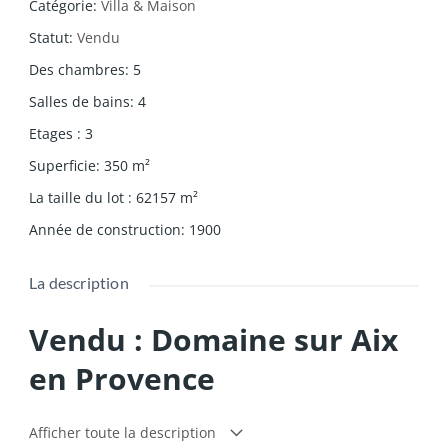
Catégorie
:
Villa & Maison
Statut
:
Vendu
Des chambres
:
5
Salles de bains
:
4
Etages
:
3
Superficie
:
350
m²
La taille du lot
:
62157
m²
Année de construction
:
1900
La description
Vendu : Domaine sur Aix
en Provence
L’agence du Pays d’Aix vous propose à la vente une
Afficher toute la description