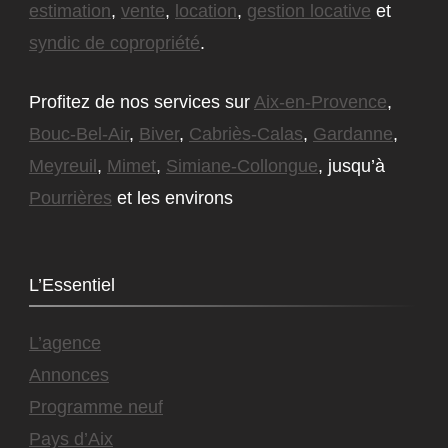
estimation
,
vente
,
location
,
gestion locative
et
syndic de copropriété
.
Profitez de nos services sur
Aix-en-Provence
,
Bouc-Bel-Air
,
Biver
,
Cabriès-Calas
,
Gardanne
,
Meyreuil
,
Mimet
,
Simiane-Collongue
, jusqu’à
Pourrières
et les environs
L’Essentiel
L’agence
Annonces
Programme neuf
Pays d’Aix