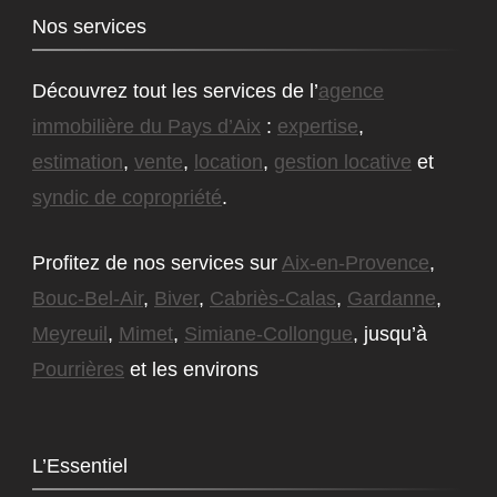
Nos services
Découvrez tout les services de l’
agence
immobilière du Pays d’Aix
:
expertise
,
estimation
,
vente
,
location
,
gestion locative
et
syndic de copropriété
.
Profitez de nos services sur
Aix-en-Provence
,
Bouc-Bel-Air
,
Biver
,
Cabriès-Calas
,
Gardanne
,
Meyreuil
,
Mimet
,
Simiane-Collongue
, jusqu’à
Pourrières
et les environs
L’Essentiel