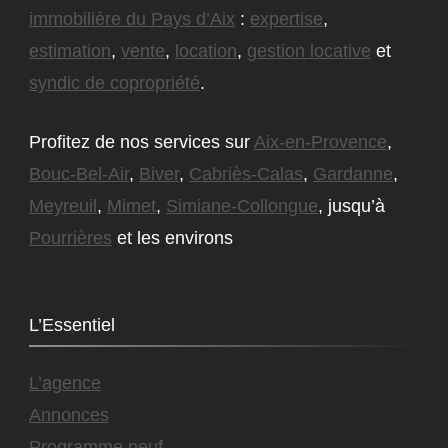
immobilière du Pays d’Aix
:
expertise
,
estimation
,
vente
,
location
,
gestion locative
et
syndic de copropriété
.
Profitez de nos services sur
Aix-en-Provence
,
Bouc-Bel-Air
,
Biver
,
Cabriès-Calas
,
Gardanne
,
Meyreuil
,
Mimet
,
Simiane-Collongue
, jusqu’à
Pourrières
et les environs
L’Essentiel
L’agence
Annonces
Programme neuf